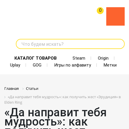
0
Что будем искать?
КАТАЛОГ ТОВАРОВ
Steam
Origin
Uplay
GOG
Игры по алфавиту
Метки
Главная
Статьи
«Да направит тебя мудрость»: как получить жест «Эрудиция» в
Elden Ring
«Да направит тебя
мудрость»: как