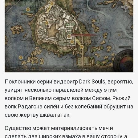
Поклонники серии видеоигр Dark Souls, вероятно,
увидят несколько параллелей между этим
волком и Великим серым волком Сифом. Рыжий
волк Радагона силён и без колебаний обрушит на
свою жертву шквал атак.
Существо может материализовать меч и
сделать два широких взмаха в вашу сторону, а