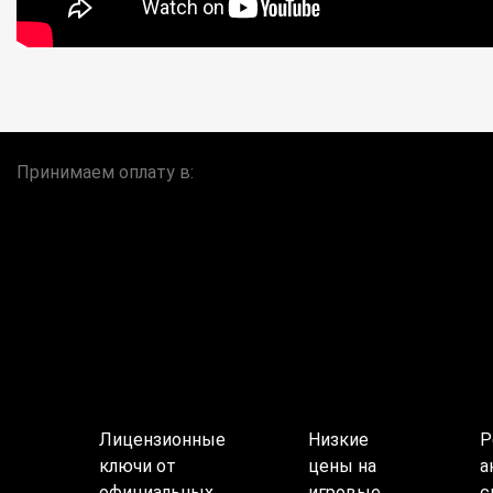
Принимаем оплату в:
Лицензионные
Низкие
Р
ключи от
цены на
а
официальных
игровые
с