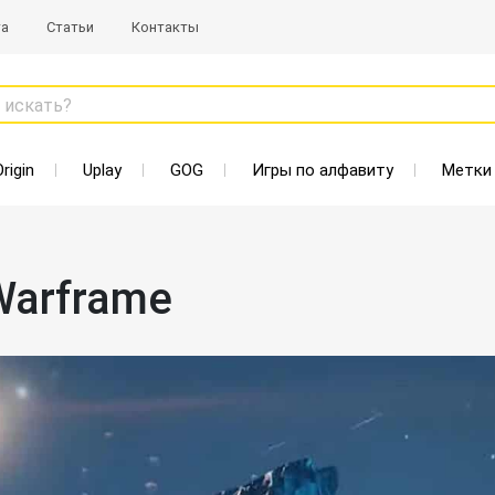
та
Статьи
Контакты
 искать?
Origin
Uplay
GOG
Игры по алфавиту
Метки
Warframe