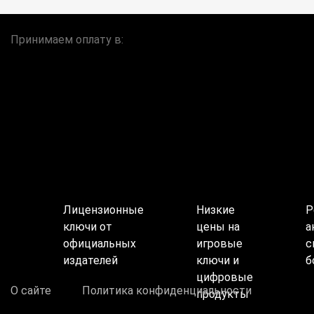
Принимаем оплату в:
Лицензионные
Низкие
Р
ключи от
цены на
а
официальных
игровые
с
издателей
ключи и
б
цифровые
О сайте
Политика конфиденциальности
продукты