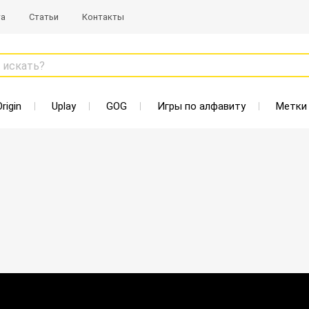
та
Статьи
Контакты
 искать?
Origin
Uplay
GOG
Игры по алфавиту
Метки