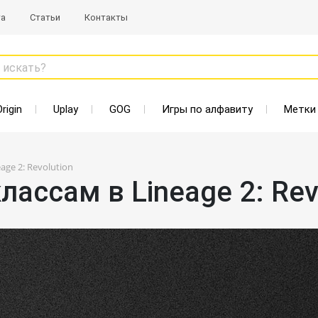
та
Статьи
Контакты
 искать?
Origin
Uplay
GOG
Игры по алфавиту
Метки
age 2: Revolution
лассам в Lineage 2: Rev