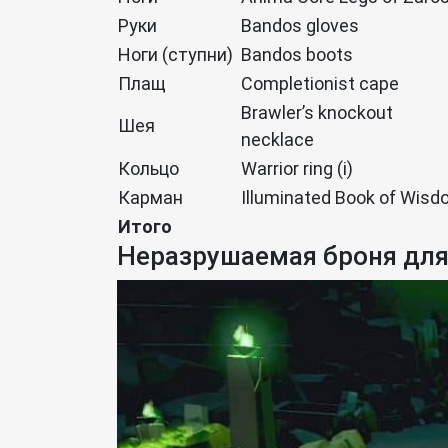
Руки
Bandos gloves
Ноги (ступни)
Bandos boots
Плащ
Completionist cape
Brawler’s knockout
Шея
necklace
Кольцо
Warrior ring (i)
Карман
Illuminated Book of Wis
Итого
Неразрушаемая броня для 