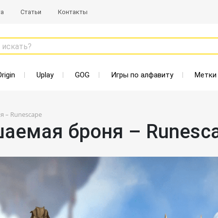
та
Статьи
Контакты
 искать?
Origin
Uplay
GOG
Игры по алфавиту
Метки
 – Runescape
аемая броня – Runesc