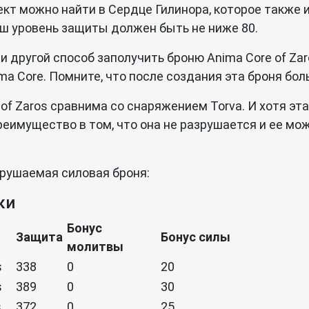
лект можно найти в Сердце Гилинора, которое также 
ш уровень защиты должен быть не ниже 80.
 и другой способ заполучить броню Anima Core of Za
ima Core. Помните, что после создания эта броня бо
of Zaros сравнима со снаряжением Torva. И хотя эта
преимущество в том, что она не разрушается и ее мо
зрушаемая силовая броня:
ки
Бонус
Защита
Бонус силы
молитвы
s
338
0
20
s
389
0
30
s
372
0
25