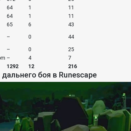
64
1
11
64
1
11
65
6
43
–
0
44
–
0
25
dom
–
4
7
1292
12
216
дальнего боя в Runescape