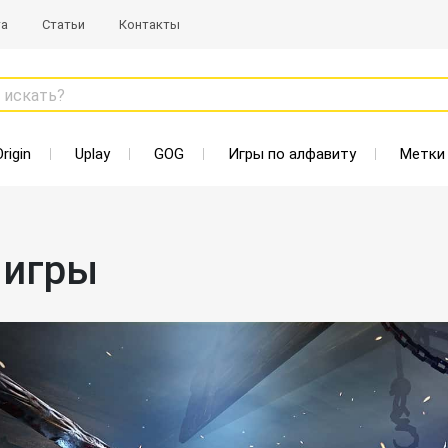
та
Статьи
Контакты
 искать?
Origin
Uplay
GOG
Игры по алфавиту
Метки
 игры